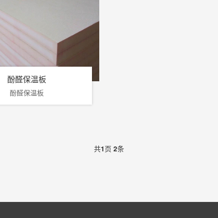
酚醛保温板
酚醛保温板
共
1
页
2
条