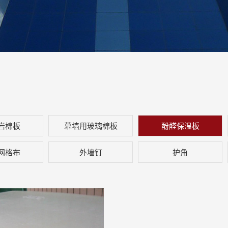
岩棉板
幕墙用玻璃棉板
酚醛保温板
网格布
外墙钉
护角