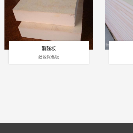
酚醛板
酚醛保温板